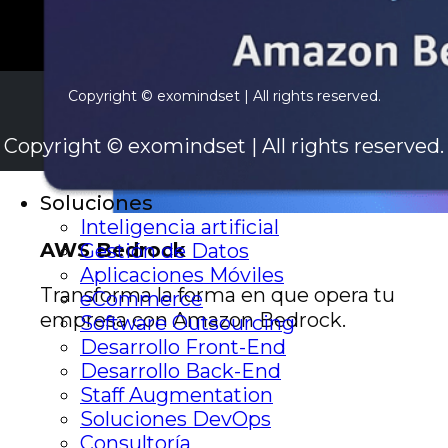
Copyright © exomindset | All rights reserved.
Copyright © exomindset | All rights reserved.
Soluciones
Inteligencia artificial
AWS Bedrock
Gestión de Datos
Aplicaciones Móviles
Transforma la forma en que opera tu
eCommerce
empresa con Amazon Bedrock.
Software Outsourcing
Desarrollo Front-End
Desarrollo Back-End
Staff Augmentation
Soluciones DevOps
Consultoría