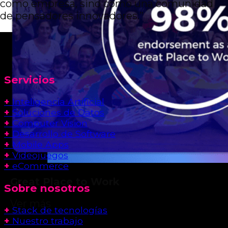
como empresa, sino como una comunidad
de pensadores innovadores.”
Servicios
+
Inteligencia Artificial
+
Soluciones de Datos
+
Computer Vision
+
Desarrollo de Software
+
Mobile Apps
+
Videojuegos
+
eCommerce
Great Place to Work
Sobre nosotros
Ver más
+
Stack de tecnologías
+
Nuestro trabajo