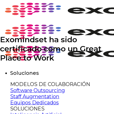
Saltar
al
contenido
Exomindset ha sido
certificado como un Great
Place to Work
Soluciones
MODELOS DE COLABORACIÓN
Software Outsourcing
Staff Augmentation
Equipos Dedicados
SOLUCIONES