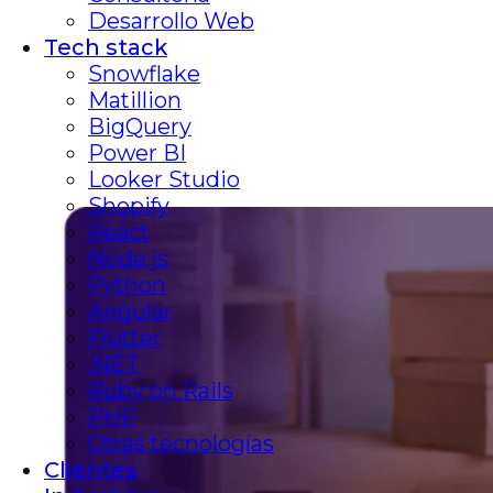
Desarrollo Web
Tech stack
Snowflake
Matillion
BigQuery
Power BI
Looker Studio
Shopify
React
Node.js
Python
Angular
Flutter
.NET
Ruby on Rails
PHP
Otras tecnologías
Clientes