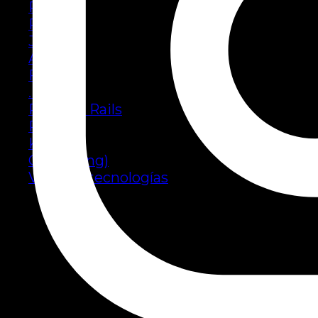
React
Python
Java
Angular
Flutter
.NET
Ruby on Rails
PHP
Kotlin
Go (Golang)
Ver más tecnologías