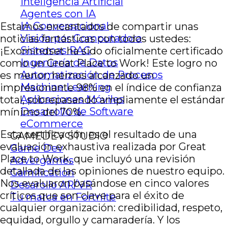
Inteligencia Artificial
Agentes con IA
IA Conversacional
Estamos encantados de compartir unas
Visión por Computadora
noticias fantásticas con todos ustedes:
Sistemas RAG
¡Exomindset ha sido oficialmente certificado
Ingeniería de Datos
como un Great Place to Work! Este logro no
Automatización de Procesos
es menor; hemos alcanzado un
Machine Learning
impresionante 98% en el índice de confianza
Aplicaciones Móviles
total, sobrepasando ampliamente el estándar
Desarrollo de Software
mínimo del 70%.
eCommerce
Esta certificación es el resultado de una
GAMEDEV STUDIO
evaluación exhaustiva realizada por Great
Game Dev
Place to Work, que incluyó una revisión
Advergames
detallada de las opiniones de nuestro equipo.
Gamification
Nos evaluaron basándose en cinco valores
Desarollo AR/VR
críticos que son clave para el éxito de
Tu marca en Fortnite
cualquier organización: credibilidad, respeto,
equidad, orgullo y camaradería. Y los