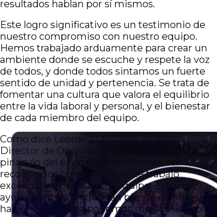
resultados hablan por sí mismos.
Este logro significativo es un testimonio de
nuestro compromiso con nuestro equipo.
Hemos trabajado arduamente para crear un
ambiente donde se escuche y respete la voz
de todos, y donde todos sintamos un fuerte
sentido de unidad y pertenencia. Se trata de
fomentar una cultura que valora el equilibrio
entre la vida laboral y personal, y el bienestar
de cada miembro del equipo.
Como dice Leonardo Milocco, nuestro
Director de Operaciones, “El verdadero
pináculo del éxito para nosotros es ser
reconocidos como un lugar de trabajo
excepcional por nuestro equipo. Esto nos
ayuda a entender qué tan bien lo estamos
haciendo y dónde podemos mejorar, no solo