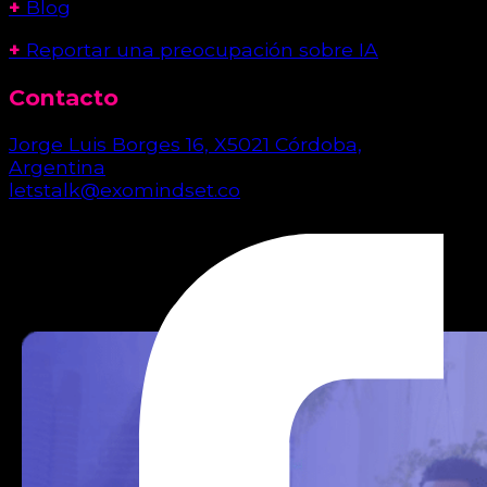
+
Blog
+
Reportar una preocupación sobre IA
Contacto
Jorge Luis Borges 16, X5021 Córdoba,
Argentina
letstalk@exomindset.co