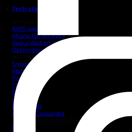
Tech stack
Amazon
AWS web services
Migración en AWS
Seguridad en AWS
Optimización de costos
dATOS
Snowflake
Matillion
Power BI
Tableau
BigQuery
Looker
MongoDB
Apache Cassandra
OTRAS TECNOLOGÍAS
Node.js