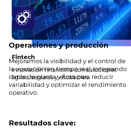
Operaciones y producción
Fintech
Mejoramos la visibilidad y el control de
la operación en tiempo real, integrando
Innovación financiera con soluciones
datos de planta y flota para reducir
ágiles, seguras y escalables.
variabilidad y optimizar el rendimiento
operativo.
Resultados clave: