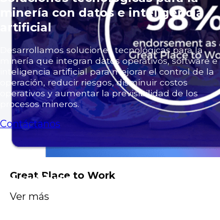
minería con datos e inteligencia
artificial
Desarrollamos soluciones tecnológicas para la
minería que integran datos operativos, software e
inteligencia artificial para mejorar el control de la
operación, reducir riesgos, disminuir costos
operativos y aumentar la previsibilidad de los
procesos mineros.
Contáctanos
De los datos a decisiones
Great Place to Work
operativas
Ver más
De los datos a decisiones