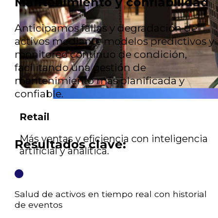
Mantenimiento y confiabilidad
Anticipamos fallas y degradación de
activos mediante modelos predictivos y
monitoreo continuo de condición,
facilitando una gestión de
mantenimiento más planificada y
confiable.
Retail
Más ventas y eficiencia con inteligencia
Resultados clave:
artificial y analítica.
Salud de activos en tiempo real con historial
de eventos