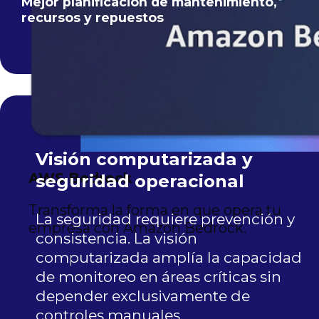
Mejor planificación de mantenimiento,
recursos y repuestos
Visión computarizada y
AWS Bedrock
seguridad operacional
Transforma la forma en que opera tu
La seguridad requiere prevención y
empresa con Amazon Bedrock.
consistencia. La visión
computarizada amplía la capacidad
de monitoreo en áreas críticas sin
depender exclusivamente de
controles manuales.