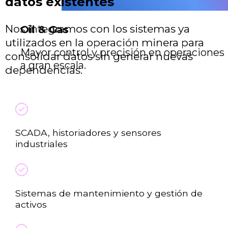
datos existentes
Nos integramos con los sistemas ya
Oil & Gas
utilizados en la operación minera para
Mayor control y precisión en operaciones
consolidar datos sin generar nuevas
a gran escala.
dependencias.
SCADA, historiadores y sensores
industriales
Sistemas de mantenimiento y gestión de
activos