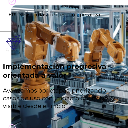
ERP y sistemas de gestión operativa
Implementación progresiva
orientada a valor
Avanzamos por etapas, priorizando
casos de uso con impacto operativo
visible desde el inicio.