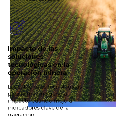
Impacto de las
soluciones
tecnológicas en la
operación minera
Las soluciones tecnológicas
para la minería generan
impacto cuando mejoran
indicadores clave de la
operación.