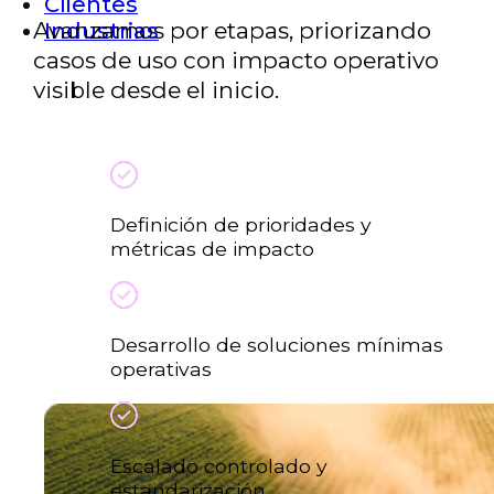
Clientes
Avanzamos por etapas, priorizando
Industrias
casos de uso con impacto operativo
visible desde el inicio.
Definición de prioridades y
métricas de impacto
Desarrollo de soluciones mínimas
operativas
Escalado controlado y
estandarización