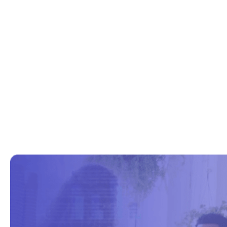
operativas
En minería, la tecnología solo agrega valor
cuando resuelve problemas operativos concretos.
Nuestras soluciones tecnológicas para la minería
abordan desafíos estructurales como la falta de
visibilidad en tiempo real, la variabilidad de los
procesos, las paradas no planificadas, el alto
consumo energético y la exposición a riesgos
operativos. A partir de los datos que ya existen en
la operación, construimos una base confiable
para tomar mejores decisiones, de forma
consistente y sostenible en el tiempo.