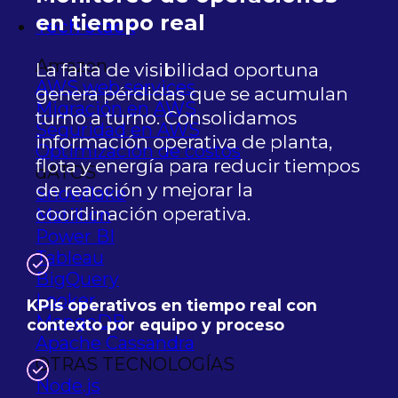
en tiempo real
Tech stack
Amazon
La falta de visibilidad oportuna
AWS web services
genera pérdidas que se acumulan
Migración en AWS
turno a turno. Consolidamos
Seguridad en AWS
información operativa de planta,
Optimización de costos
flota y energía para reducir tiempos
dATOS
de reacción y mejorar la
Snowflake
coordinación operativa.
Matillion
Power BI
Tableau
BigQuery
Looker
KPIs operativos en tiempo real con
MongoDB
contexto por equipo y proceso
Apache Cassandra
OTRAS TECNOLOGÍAS
Node.js