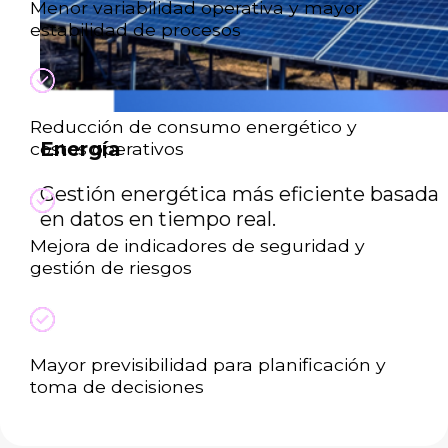
Menor variabilidad operativa y mayor
estabilidad de procesos
Reducción de consumo energético y
Energía
costos operativos
Gestión energética más eficiente basada
en datos en tiempo real.
Mejora de indicadores de seguridad y
gestión de riesgos
Mayor previsibilidad para planificación y
toma de decisiones