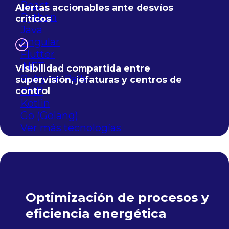
React
Alertas accionables ante desvíos
Python
críticos
Java
Angular
Flutter
.NET
Visibilidad compartida entre
Ruby on Rails
supervisión, jefaturas y centros de
PHP
control
Kotlin
Go (Golang)
Ver más tecnologías
Optimización de procesos y
eficiencia energética