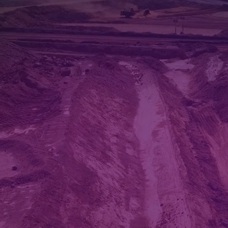
Inteligencia Artificial
Agentes con IA
IA Conversacional
Visión por Computadora
Sistemas RAG
Ingeniería de Datos
Automatización de Procesos
Machine Learning
Aplicaciones Móviles
Desarrollo de Software
eCommerce
GAMEDEV STUDIO
Game Dev
Advergames
Gamification
Desarollo AR/VR
Tu marca en Fortnite