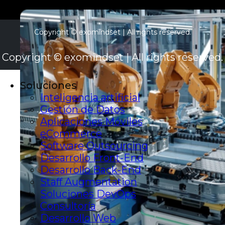
Copyright © exomindset | All rights reserved.
Copyright © exomindset | All rights reserved.
Soluciones
Inteligencia artificial
Gestión de Datos
Aplicaciones Móviles
eCommerce
Software Outsourcing
Desarrollo Front-End
Desarrollo Back-End
Staff Augmentation
Soluciones DevOps
Consultoría
Desarrollo Web