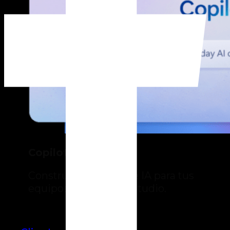
Copilot Studio
Construye agentes de IA para tus
equipos con Copilot Studio.