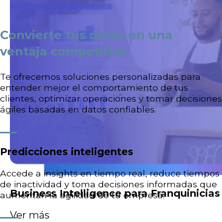
Convierte tus datos en una
ventaja competitiva
Te ofrecemos soluciones personalizadas para
entender mejor el comportamiento de tus
clientes, optimizar operaciones y tomar decisiones
ágiles basadas en datos confiables.
Predicciones inteligentes
Accede a insights en tiempo real, reduce tiempos
de inactividad y toma decisiones informadas que
Business Intelligence para Franquinicias
aumentan la agilidad de tu empresa.
Ver más