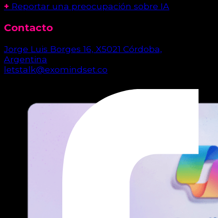
+
Reportar una preocupación sobre IA
Contacto
Jorge Luis Borges 16, X5021 Córdoba,
Argentina
letstalk@exomindset.co