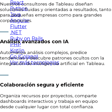
React
Nuestros consultores de Tableau diseñan
Python
soluciones fluidas y orientadas a resultados, tanto
Java
para pequeñas empresas como para grandes
Angular
corporaciones.
Flutter
.NET
Ruby on Rails
Análisis avanzados con IA
PHP
Kotlin
Automatiza análisis complejos, predice
Go (Golang)
tendencias y descubre patrones ocultos con la
Ver más tecnologías
integración de inteligencia artificial en Tableau.
Colaboración segura y eficiente
Organiza recursos por proyectos, comparte
dashboards interactivos y trabaja en equipo
desde cualquier lugar con total confianza.