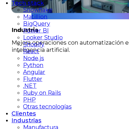
Tech stack
Snowflake
Matillion
BigQuery
Industria
Power BI
Looker Studio
Mejora operaciones con automatización e
Shopify
inteligencia artificial.
React
Node.js
Python
Angular
Flutter
.NET
Ruby on Rails
PHP
Otras tecnologías
Clientes
Industrias
Manufactura