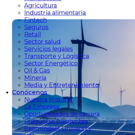
Agricultura
Industria alimentaria
Fintech
Seguros
Retail
Sector salud
Servicios legales
Transporte y Logística
Sector Energético
Oil & Gas
Minería
Media y Entretenimiento
Conócenos
Nuestra Historia
La Empresa
Oportunidades de carrera
Preguntas frecuentes
Exomindset University