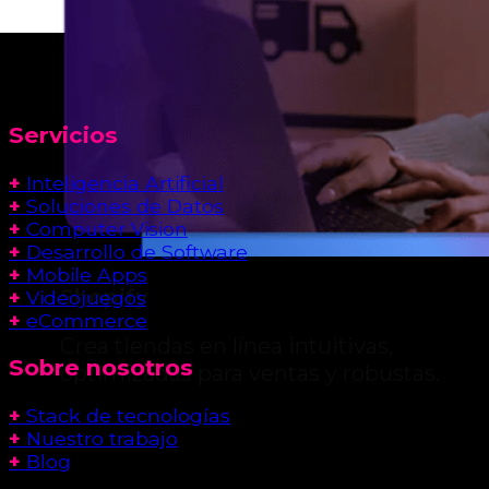
Servicios
+
Inteligencia Artificial
+
Soluciones de Datos
+
Computer Vision
+
Desarrollo de Software
+
Mobile Apps
Shopify
+
Videojuegos
+
eCommerce
Crea tiendas en línea intuitivas,
Sobre nosotros
optimizadas para ventas y robustas.
+
Stack de tecnologías
+
Nuestro trabajo
+
Blog