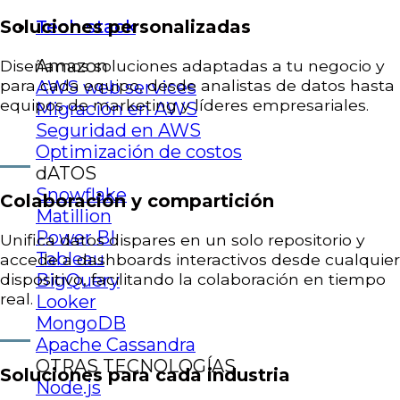
Tech stack
Soluciones personalizadas
Amazon
Diseñamos soluciones adaptadas a tu negocio y
para cada equipo, desde analistas de datos hasta
AWS web services
equipos de marketing y líderes empresariales.
Migración en AWS
Seguridad en AWS
Optimización de costos
dATOS
Snowflake
Colaboración y compartición
Matillion
Power BI
Unifica datos dispares en un solo repositorio y
Tableau
accede a dashboards interactivos desde cualquier
BigQuery
dispositivo, facilitando la colaboración en tiempo
real.
Looker
MongoDB
Apache Cassandra
OTRAS TECNOLOGÍAS
Soluciones para cada industria
Node.js