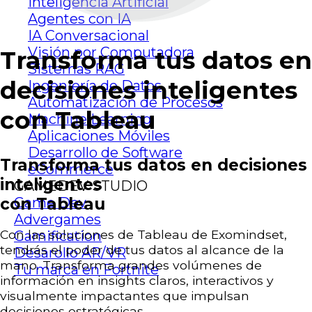
Inteligencia Artificial
Agentes con IA
IA Conversacional
Visión por Computadora
Transforma tus datos en
Sistemas RAG
decisiones inteligentes
Ingeniería de Datos
Automatización de Procesos
con Tableau
Machine Learning
Aplicaciones Móviles
Desarrollo de Software
Transforma tus datos en decisiones
eCommerce
inteligentes
GAMEDEV STUDIO
Game Dev
con Tableau
Advergames
Con las soluciones de Tableau de Exomindset,
Gamification
tendrás el poder de tus datos al alcance de la
Desarollo AR/VR
mano. Transforma grandes volúmenes de
Tu marca en Fortnite
información en insights claros, interactivos y
visualmente impactantes que impulsan
decisiones estratégicas.