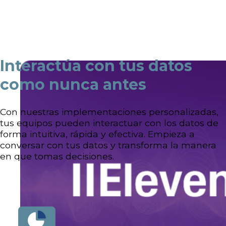
Interactúa con tus datos
como nunca antes
Con nuestras implementaciones personalizadas,
tus equipos pueden interactuar con los datos de
forma intuitiva, rápida y efectiva. Empieza a
conversar con tus datos y transforma la manera
en que tomas decisiones.