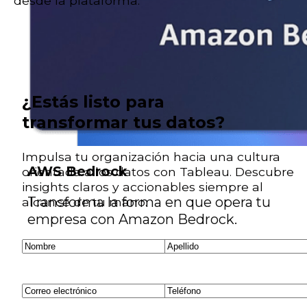
desde la plataforma.
¿Estás listo para
transformar tus datos?
Impulsa tu organización hacia una cultura
AWS Bedrock
orientada a los datos con Tableau. Descubre
insights claros y accionables siempre al
Transforma la forma en que opera tu
alcance de tu mano.
empresa con Amazon Bedrock.