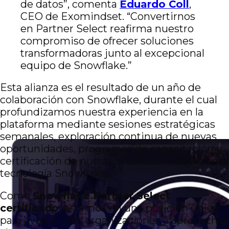
de datos”, comenta
Eduardo Coll
,
CEO de Exomindset. “Convertirnos
en Partner Select reafirma nuestro
compromiso de ofrecer soluciones
transformadoras junto al excepcional
equipo de Snowflake.”
Esta alianza es el resultado de un año de
colaboración con Snowflake, durante el cual
profundizamos nuestra experiencia en la
plataforma mediante sesiones estratégicas
semanales, exploración continua de nuevas
oportunidades, programas de capacitación y
certificación de nuestros desarrolladores en la
tecnología Snowflake.
Como
Snowflake Partner Select
certificado
, estamos en una posición única
para ayudar a las organizaciones a aprovechar