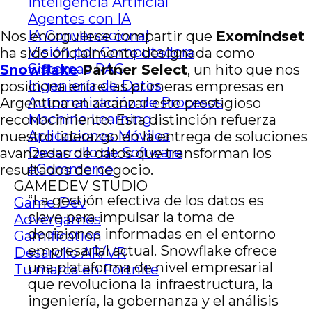
Inteligencia Artificial
Agentes con IA
IA Conversacional
Nos enorgullece compartir que
Exomindset
Visión por Computadora
ha sido oficialmente designada como
Sistemas RAG
Snowflake
Partner Select
, un hito que nos
Ingeniería de Datos
posiciona entre las primeras empresas en
Automatización de Procesos
Argentina en alcanzar este prestigioso
Machine Learning
reconocimiento. Esta distinción refuerza
Aplicaciones Móviles
nuestro liderazgo en la entrega de soluciones
Desarrollo de Software
avanzadas de datos que transforman los
eCommerce
resultados de negocio.
GAMEDEV STUDIO
“La gestión efectiva de los datos es
Game Dev
clave para impulsar la toma de
Advergames
decisiones informadas en el entorno
Gamification
empresarial actual. Snowflake ofrece
Desarollo AR/VR
una plataforma de nivel empresarial
Tu marca en Fortnite
que revoluciona la infraestructura, la
ingeniería, la gobernanza y el análisis