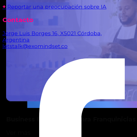
+
Reportar una preocupación sobre IA
Contacto
Jorge Luis Borges 16, X5021 Córdoba,
Argentina
letstalk@exomindset.co
Business Intelligence para Franquinicias
Ver más