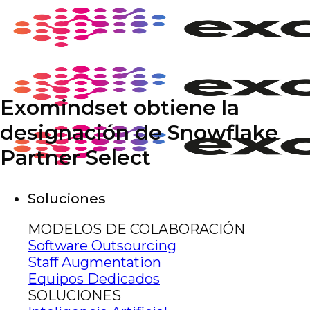
Saltar
al
contenido
Exomindset obtiene la
designación de Snowflake
Partner Select
Soluciones
MODELOS DE COLABORACIÓN
Software Outsourcing
Staff Augmentation
Equipos Dedicados
SOLUCIONES