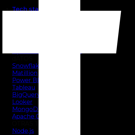
Tech stack
Amazon
AWS web services
Migración en AWS
Seguridad en AWS
Optimización de costos
dATOS
Snowflake
Matillion
Power BI
Tableau
BigQuery
Looker
MongoDB
Apache Cassandra
OTRAS TECNOLOGÍAS
Node.js