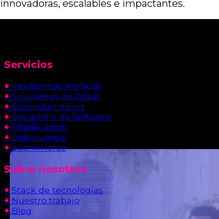
innovadoras, escalables e impactantes.
Servicios
+
Inteligencia Artificial
+
Soluciones de Datos
+
Computer Vision
+
Desarrollo de Software
+
Mobile Apps
+
Videojuegos
+
eCommerce
Sobre nosotros
+
Stack de tecnologías
+
Nuestro trabajo
+
Blog