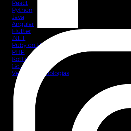
React
Python
Java
Angular
Flutter
.NET
Ruby on Rails
PHP
Kotlin
Go (Golang)
Ver más tecnologías