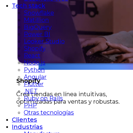
Tech stack
Snowflake
Matillion
BigQuery
Power BI
Looker Studio
Shopify
React
Node.js
Python
Angular
Shopify
Flutter
.NET
Crea tiendas en línea intuitivas,
Ruby on Rails
optimizadas para ventas y robustas.
PHP
Otras tecnologías
Clientes
Industrias