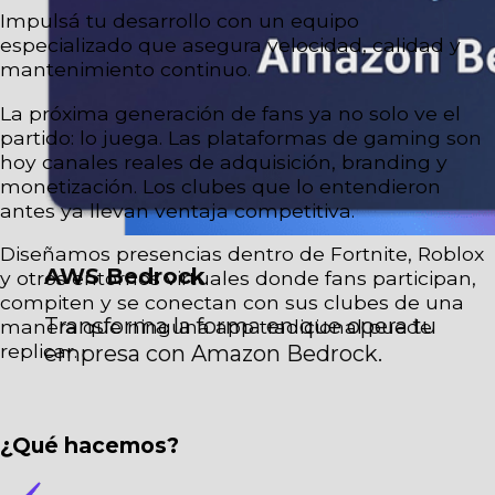
Impulsá tu desarrollo con un equipo
especializado que asegura velocidad, calidad y
mantenimiento continuo.
La próxima generación de fans ya no solo ve el
partido: lo juega. Las plataformas de gaming son
hoy canales reales de adquisición, branding y
monetización. Los clubes que lo entendieron
antes ya llevan ventaja competitiva.
Diseñamos presencias dentro de Fortnite, Roblox
AWS Bedrock
y otros entornos virtuales donde fans participan,
compiten y se conectan con sus clubes de una
Transforma la forma en que opera tu
manera que ninguna app tradicional puede
replicar.
empresa con Amazon Bedrock.
¿Qué hacemos?