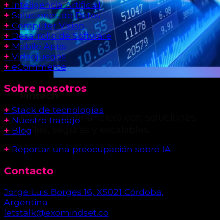
+
Inteligencia Artificial
+
Soluciones de Datos
+
Computer Vision
+
Desarrollo de Software
+
Mobile Apps
+
Videojuegos
+
eCommerce
Sobre nosotros
Fintech
+
Stack de tecnologías
Innovación financiera con soluciones
+
Nuestro trabajo
ágiles, seguras y escalables.
+
Blog
+
Reportar una preocupación sobre IA
Contacto
Jorge Luis Borges 16, X5021 Córdoba,
Argentina
letstalk@exomindset.co