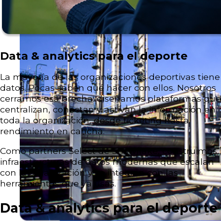
Data & analytics para el deporte
La mayoría de las organizaciones deportivas tiene
datos. Pocas saben qué hacer con ellos. Nosotros
cerramos esa brecha: diseñamos plataformas que
centralizan, conectan y activan la información en
toda la organización, desde ticketing hasta
rendimiento en cancha.
Como partners Select de Snowflake, construimos
infraestructuras de datos modernas que escalan
con la organización y se integran con las
herramientas que ya usás.
Data & analytics para el deporte