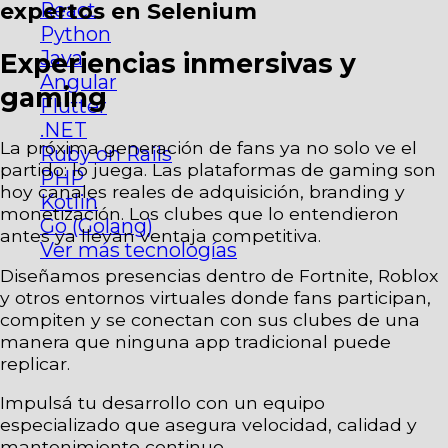
React
expertos en Selenium
Python
Java
Experiencias inmersivas y
Angular
gaming
Flutter
.NET
La próxima generación de fans ya no solo ve el
Ruby on Rails
partido: lo juega. Las plataformas de gaming son
PHP
hoy canales reales de adquisición, branding y
Kotlin
monetización. Los clubes que lo entendieron
Go (Golang)
antes ya llevan ventaja competitiva.
Ver más tecnologías
Diseñamos presencias dentro de Fortnite, Roblox
y otros entornos virtuales donde fans participan,
compiten y se conectan con sus clubes de una
manera que ninguna app tradicional puede
replicar.
Impulsá tu desarrollo con un equipo
especializado que asegura velocidad, calidad y
mantenimiento continuo.