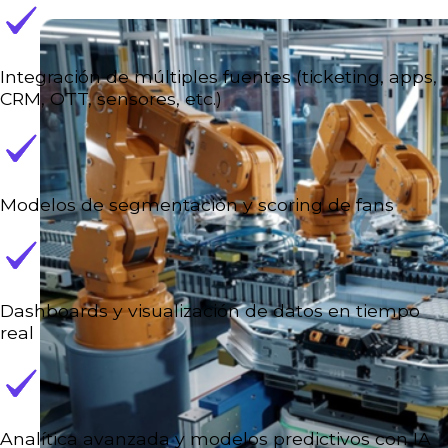
Integración de múltiples fuentes (ticketing, apps,
CRM, OTT, sensores, etc.)
Modelos de segmentación y scoring de fans
Dashboards y visualización de datos en tiempo
real
Analítica avanzada y modelos predictivos con IA