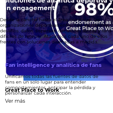
Soluciones de analítica deportiva y
fan engagement
Desde la cancha hasta el área comercial, las
organizaciones deportivas enfrentan los mismos
desafíos: datos dispersos, decisiones lentas y fans
difíciles de retener. Atacamos cada uno de esos
frentes con soluciones diseñadas a medida.
Fan intelligence y analítica de fans
Unificamos todas las fuentes de datos de
fans en un solo lugar para entender
comportamientos, anticipar la pérdida y
Great Place to Work
personalizar cada interacción.
Ver más