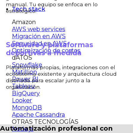
manual. Tu equipo se enfoca en lo
Tech stack
estratégico.
Amazon
AWS web services
Migración en AWS
Seguridad en AWS
Software y plataformas
Optimización de costos
deportivas a medida
dATOS
Snowflake
Plataformas propias, integraciones con el
Matillion
ecosistema existente y arquitectura cloud
Power BI
diseñada para escalar junto a la
Tableau
organización.
BigQuery
Looker
MongoDB
Apache Cassandra
OTRAS TECNOLOGÍAS
Automatización profesional con
Node.js