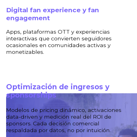
Digital fan experience y fan
engagement
Apps, plataformas OTT y experiencias
interactivas que convierten seguidores
ocasionales en comunidades activas y
monetizables.
Optimización de ingresos y
sponsorships
Modelos de pricing dinámico, activaciones
data-driven y medición real del ROI de
sponsors. Cada decisión comercial
respaldada por datos, no por intuición.