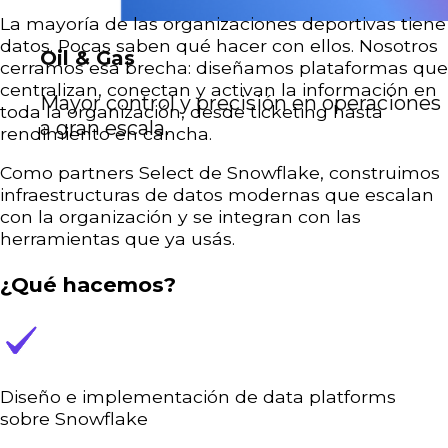
La mayoría de las organizaciones deportivas tiene
datos. Pocas saben qué hacer con ellos. Nosotros
Oil & Gas
cerramos esa brecha: diseñamos plataformas que
centralizan, conectan y activan la información en
Mayor control y precisión en operaciones
toda la organización, desde ticketing hasta
a gran escala.
rendimiento en cancha.
Como partners Select de Snowflake, construimos
infraestructuras de datos modernas que escalan
con la organización y se integran con las
herramientas que ya usás.
¿Qué hacemos?
Diseño e implementación de data platforms
sobre Snowflake