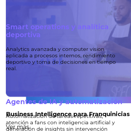
Smart operations y analítica
deportiva
Analytics avanzada y computer vision
aplicada a procesos internos, rendimiento
deportivo y toma de decisiones en tiempo
real.
Agentes de IA y automatización
Business Intelligence para Franquinicias
Automatización de tareas repetitivas,
atención a fans con inteligencia artificial y
Ver más
generación de insights sin intervención