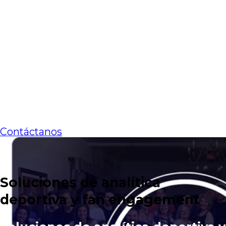
software
Tecnología para organizaciones
deportivas basada en datos, IA y
software
Trabajamos con clubes, ligas y federaciones que
quieren dejar de operar por intuición.
Centralizamos sus datos, incorporamos IA donde
genera impacto real y construimos las
plataformas que los conectan con sus audiencias.
Contáctanos
Soluciones de analítica
deportiva y fan engagement