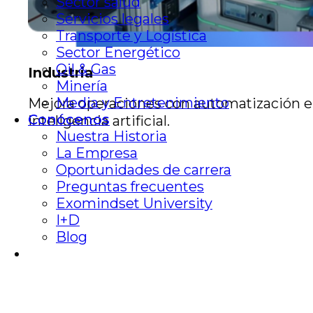
Sector salud
Servicios legales
Transporte y Logística
Sector Energético
Oil & Gas
Industria
Minería
Media y Entretenimiento
Mejora operaciones con automatización e
Conócenos
inteligencia artificial.
Nuestra Historia
La Empresa
Oportunidades de carrera
Preguntas frecuentes
Exomindset University
I+D
Blog