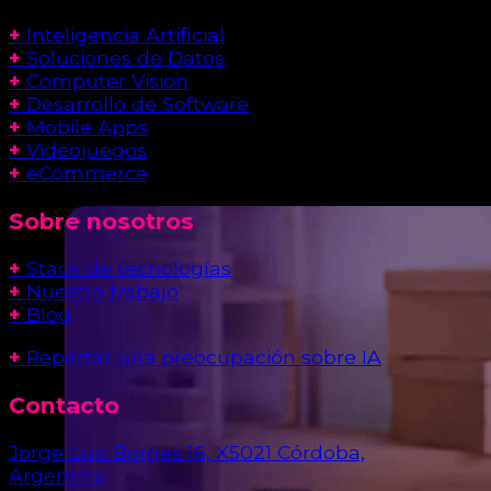
+
Inteligencia Artificial
+
Soluciones de Datos
+
Computer Vision
+
Desarrollo de Software
+
Mobile Apps
+
Videojuegos
+
eCommerce
Sobre nosotros
+
Stack de tecnologías
+
Nuestro trabajo
+
Blog
+
Reportar una preocupación sobre IA
Contacto
Jorge Luis Borges 16, X5021 Córdoba,
Argentina