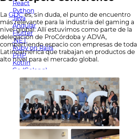
React
Python
La
GDC
es, sin duda, el punto de encuentro
Java
más relevante para la industria del gaming a
Angular
nivel global. Allí estuvimos como parte de la
Flutter
delegación de ProCórdoba y ADVA,
.NET
compartiendo espacio con empresas de toda
Ruby on Rails
Latinoamérica que trabajan en productos de
PHP
alto nivel para el mercado global.
Kotlin
Go (Golang)
Ver más tecnologías