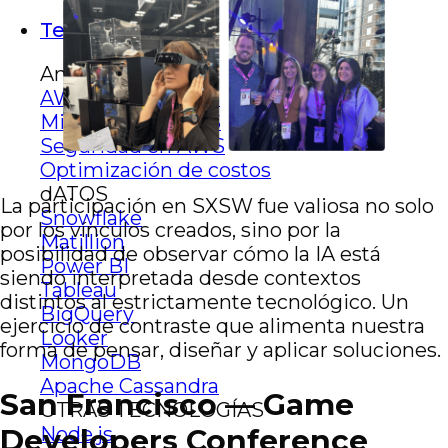
Tech stack
Amazon
AWS web services
Migración en AWS
Seguridad en AWS
Optimización de costos
dATOS
La participación en SXSW fue valiosa no solo
Snowflake
por los vínculos creados, sino por la
Matillion
posibilidad de observar cómo la IA está
Power BI
siendo interpretada desde contextos
Tableau
distintos al estrictamente tecnológico. Un
BigQuery
ejercicio de contraste que alimenta nuestra
Looker
forma de pensar, diseñar y aplicar soluciones.
MongoDB
Apache Cassandra
San Francisco — Game
OTRAS TECNOLOGÍAS
Node.js
Developers Conference