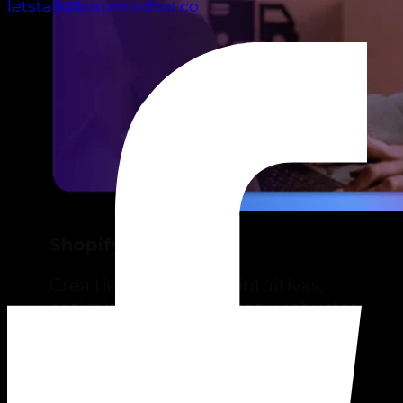
letstalk@exomindset.co
Shopify
Crea tiendas en línea intuitivas,
optimizadas para ventas y robustas.