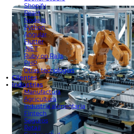
Shopify
React
Node.js
Python
Angular
Flutter
.NET
Ruby on Rails
PHP
Otras tecnologías
Clientes
Industrias
Manufactura
Agricultura
Industria alimentaria
Fintech
Seguros
Retail