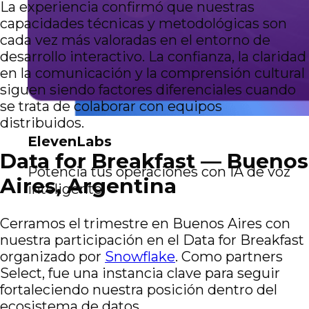
La experiencia confirmó que nuestras
capacidades técnicas y metodológicas son
cada vez más valoradas en el entorno de
desarrollo interactivo. La confianza, la claridad
en la comunicación y la comprensión cultural
siguen siendo factores diferenciales cuando
se trata de colaborar con equipos
distribuidos.
ElevenLabs
Data for Breakfast — Buenos
Potencia tus operaciones con IA de voz
Aires, Argentina
inteligente.
Cerramos el trimestre en Buenos Aires con
nuestra participación en el Data for Breakfast
organizado por
Snowflake
. Como partners
Select, fue una instancia clave para seguir
fortaleciendo nuestra posición dentro del
ecosistema de datos.