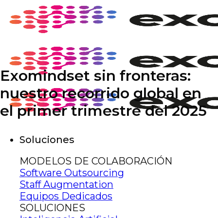
Saltar
al
contenido
Exomindset sin fronteras:
nuestro recorrido global en
el primer trimestre del 2025
Soluciones
MODELOS DE COLABORACIÓN
Software Outsourcing
Staff Augmentation
Equipos Dedicados
SOLUCIONES