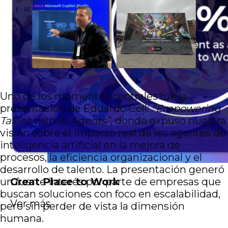
Uno de los momentos centrales fue la
presentación de Eduardo Coll:
“Empowering
Talent with AI Agents”
, donde expuso nuestra
visión sobre el impacto real de los agentes de
inteligencia artificial en la mejora de
procesos, la eficiencia organizacional y el
desarrollo de talento. La presentación generó
Great Place to Work
un fuerte interés por parte de empresas que
buscan soluciones con foco en escalabilidad,
Ver más
pero sin perder de vista la dimensión
humana.