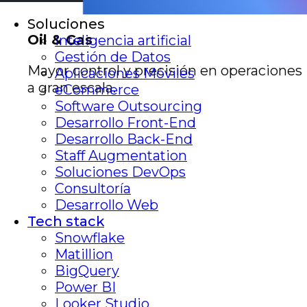
Soluciones
Oil & Gas
Inteligencia artificial
Gestión de Datos
Mayor control y precisión en operaciones
Aplicaciones Móviles
a gran escala.
eCommerce
Software Outsourcing
Desarrollo Front-End
Desarrollo Back-End
Staff Augmentation
Soluciones DevOps
Consultoría
Desarrollo Web
Tech stack
Snowflake
Matillion
BigQuery
Power BI
Looker Studio