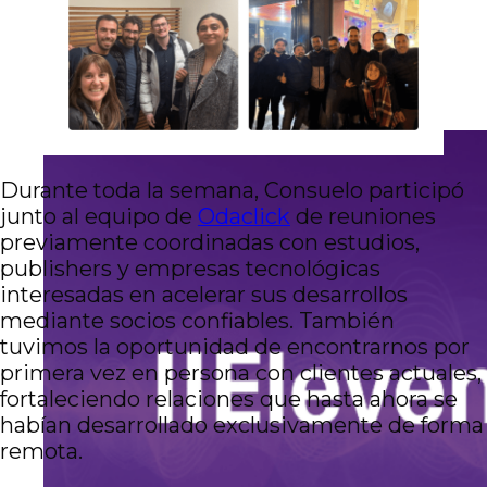
Durante toda la semana, Consuelo participó
junto al equipo de
Odaclick
de reuniones
previamente coordinadas con estudios,
publishers y empresas tecnológicas
interesadas en acelerar sus desarrollos
mediante socios confiables. También
tuvimos la oportunidad de encontrarnos por
primera vez en persona con clientes actuales,
fortaleciendo relaciones que hasta ahora se
habían desarrollado exclusivamente de forma
remota.