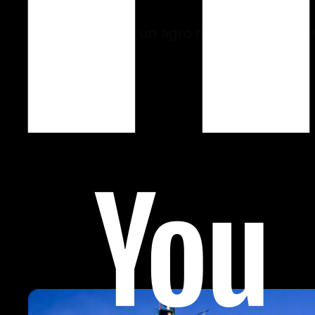
Agro
Tecnología para un agro más productivo y
sostenible.