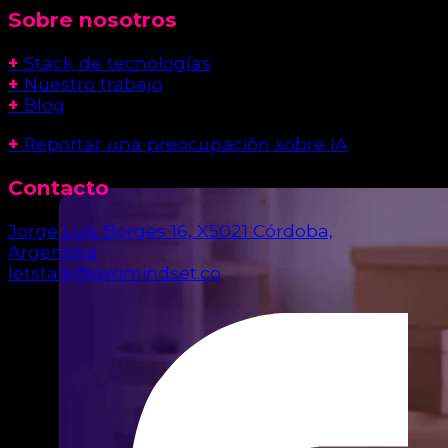
Sobre nosotros
+
Stack de tecnologías
+
Nuestro trabajo
+
Blog
+
Reportar una preocupación sobre IA
Contacto
Jorge Luis Borges 16, X5021 Córdoba,
Argentina
letstalk@exomindset.co