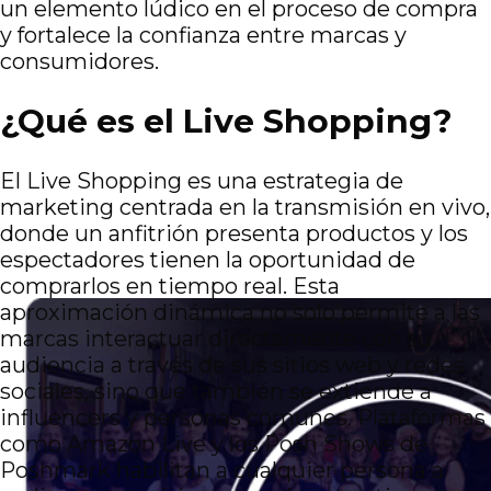
un elemento lúdico en el proceso de compra
y fortalece la confianza entre marcas y
consumidores.
¿Qué es el Live Shopping?
El Live Shopping es una estrategia de
marketing centrada en la transmisión en vivo,
donde un anfitrión presenta productos y los
espectadores tienen la oportunidad de
comprarlos en tiempo real. Esta
aproximación dinámica no solo permite a las
marcas interactuar directamente con su
audiencia a través de sus sitios web y redes
sociales, sino que también se extiende a
influencers y personas comunes. Plataformas
como Amazon Live y los Posh Shows de
Poshmark habilitan a cualquier persona a