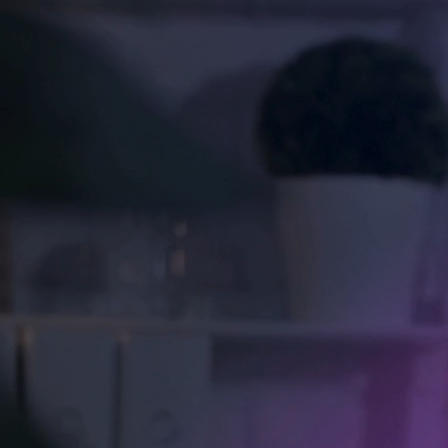
Inteligencia Artificial
Agentes con IA
IA Conversacional
Visión por Computadora
Sistemas RAG
Ingeniería de Datos
Automatización de Procesos
Machine Learning
Aplicaciones Móviles
Desarrollo de Software
eCommerce
GAMEDEV STUDIO
Game Dev
Advergames
Gamification
Desarollo AR/VR
Tu marca en Fortnite