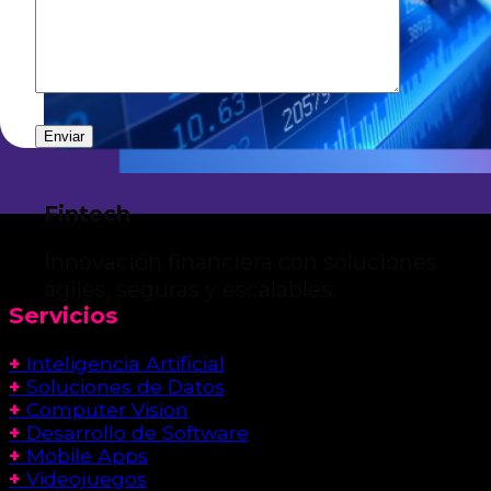
Fintech
Innovación financiera con soluciones
ágiles, seguras y escalables.
Servicios
+
Inteligencia Artificial
+
Soluciones de Datos
+
Computer Vision
+
Desarrollo de Software
+
Mobile Apps
+
Videojuegos