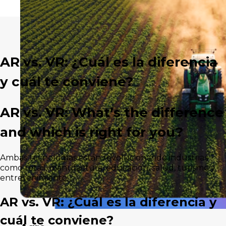
AR vs. VR: ¿Cuál es la diferencia
y cuál te conviene?
AR vs. VR: What’s the difference
and which is right for you?
Ambas tecnologías están revolucionando industrias
como retail, manufactura, educación, salud, turismo y
entretenimiento.
AR vs. VR: ¿Cuál es la diferencia y
cuál te conviene?