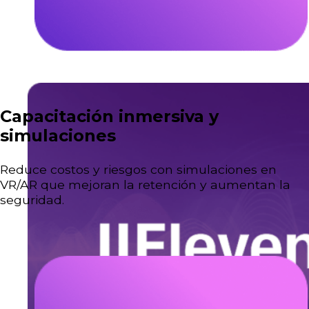
Capacitación inmersiva y
simulaciones
Reduce costos y riesgos con simulaciones en
VR/AR que mejoran la retención y aumentan la
seguridad.