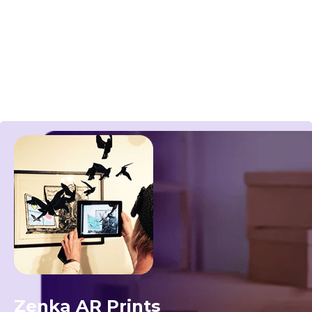
que creamos con AR/VR
Historias de impacto: lo que
creamos con AR/VR
Zenka AR Prints