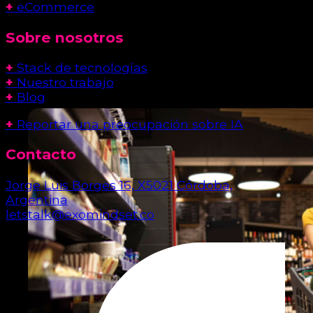
+
eCommerce
Sobre nosotros
+
Stack de tecnologías
+
Nuestro trabajo
+
Blog
+
Reportar una preocupación sobre IA
Contacto
Jorge Luis Borges 16, X5021 Córdoba,
Argentina
letstalk@exomindset.co