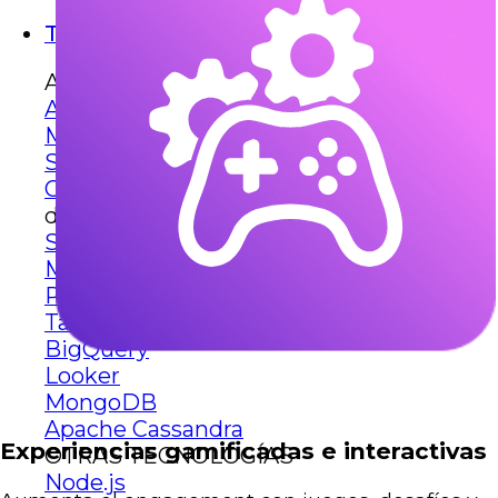
Tech stack
Amazon
AWS web services
Migración en AWS
Seguridad en AWS
Optimización de costos
dATOS
Snowflake
Matillion
Power BI
Tableau
BigQuery
Looker
MongoDB
Apache Cassandra
Experiencias gamificadas e interactivas
OTRAS TECNOLOGÍAS
Node.js