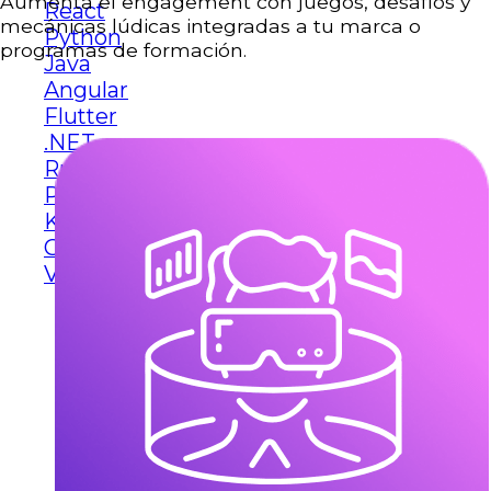
Aumenta el engagement con juegos, desafíos y
React
mecánicas lúdicas integradas a tu marca o
Python
programas de formación.
Java
Angular
Flutter
.NET
Ruby on Rails
PHP
Kotlin
Go (Golang)
Ver más tecnologías