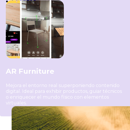
Clientes
Industrias
AR Furniture
Mejora el entorno real superponiendo contenido
digital. Ideal para exhibir productos, guiar técnicos
o enriquecer el mundo físico con elementos
virtuales.