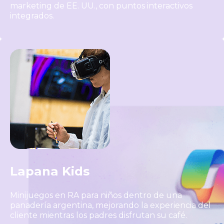
marketing de EE. UU., con puntos interactivos
integrados.
Lapana Kids
Minijuegos en RA para niños dentro de una
panadería argentina, mejorando la experiencia del
cliente mientras los padres disfrutan su café.