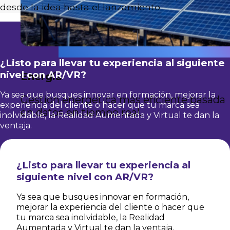
desde la idea hasta el lanzamiento.
¿Listo para llevar tu experiencia al siguiente
nivel con AR/VR?
Energía
Ya sea que busques innovar en formación, mejorar la
Gestión energética más eficiente basada
experiencia del cliente o hacer que tu marca sea
en datos en tiempo real.
inolvidable, la Realidad Aumentada y Virtual te dan la
ventaja.
¿Listo para llevar tu experiencia al
siguiente nivel con AR/VR?
Ya sea que busques innovar en formación,
mejorar la experiencia del cliente o hacer que
tu marca sea inolvidable, la Realidad
Aumentada y Virtual te dan la ventaja.