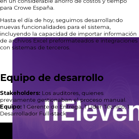
en un considerable ahorro de costos y tiempo
para Crowe España.
Hasta el día de hoy, seguimos desarrollando
nuevas funcionalidades para el sistema,
incluyendo la capacidad de importar información
de archivos Excel preformateados e integraciones
con sistemas de terceros.
Equipo de desarrollo
Stakeholders:
Los auditores, quienes
previamente gestionaban el proceso manual.
Equipo:
1 Gerente de Entrega, 1 Líder Técnico, 1
Desarrollador Full-stack