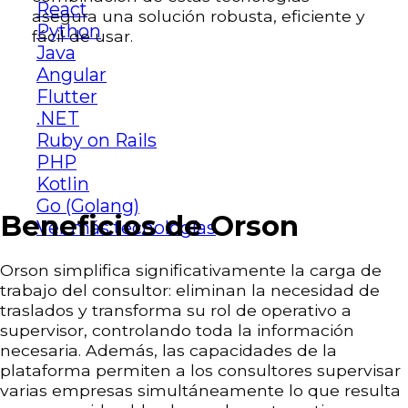
React
asegura una solución robusta, eficiente y
Python
fácil de usar.
Java
Angular
Flutter
.NET
Ruby on Rails
PHP
Kotlin
Go (Golang)
Beneficios de Orson
Ver más tecnologías
Orson simplifica significativamente la carga de
trabajo del consultor: eliminan la necesidad de
traslados y transforma su rol de operativo a
supervisor, controlando toda la información
necesaria. Además, las capacidades de la
plataforma permiten a los consultores supervisar
varias empresas simultáneamente lo que resulta