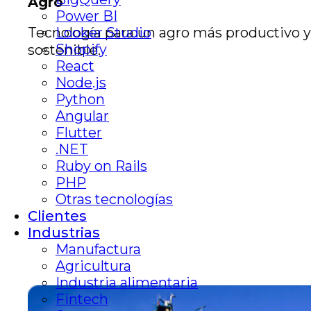
Agro
Power BI
Looker Studio
Tecnología para un agro más productivo y
Shopify
sostenible.
React
Node.js
Python
Angular
Flutter
.NET
Ruby on Rails
PHP
Otras tecnologías
Clientes
Industrias
Manufactura
Agricultura
Industria alimentaria
Fintech