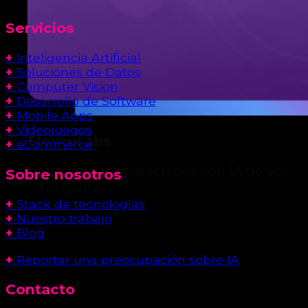
Servicios
+
Inteligencia Artificial
+
Soluciones de Datos
+
Computer Vision
+
Desarrollo de Software
+
Mobile Apps
+
Videojuegos
ElevenLabs
+
eCommerce
Potencia tus operaciones con IA de voz
Sobre nosotros
inteligente.
+
Stack de tecnologías
+
Nuestro trabajo
+
Blog
+
Reportar una preocupación sobre IA
Contacto