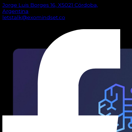
Jorge Luis Borges 16, X5021 Córdoba,
Argentina
letstalk@exomindset.co