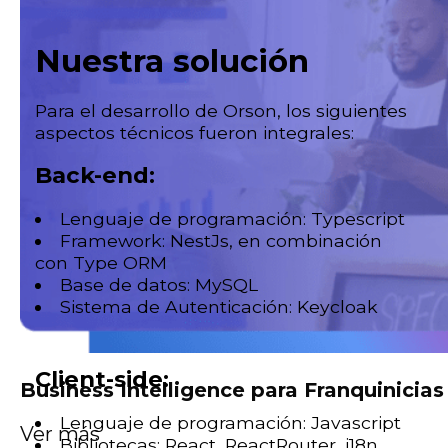
Nuestra solución
Para el desarrollo de Orson, los siguientes
aspectos técnicos fueron integrales:
Back-end:
Lenguaje de programación: Typescript
Framework: NestJs, en combinación
con Type ORM
Base de datos: MySQL
Sistema de Autenticación: Keycloak
Client-side:
Business Intelligence para Franquinicias
Lenguaje de programación: Javascript
Ver más
Bibliotecas: React, ReactRouter, i18n,