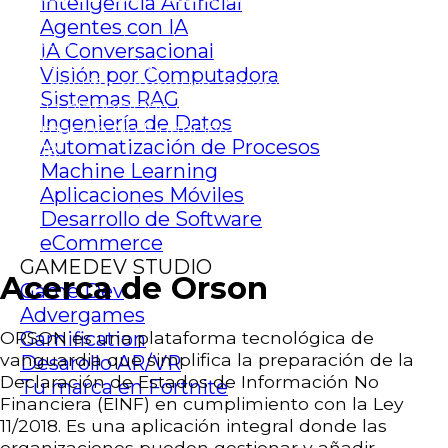
Inteligencia Artificial
Agentes con IA
Nuestros servicios de desarrollo de software han
IA Conversacional
sido fundamentales en la transformación digital
Visión por Computadora
de la gestión normativa, optimizando ORSON
Sistemas RAG
para la elaboración eficiente de Declaraciones de
Ingeniería de Datos
Información No Financiera, cumpliendo con la Ley
Automatización de Procesos
11/2018.
Machine Learning
Aplicaciones Móviles
Desarrollo de Software
eCommerce
GAMEDEV STUDIO
Acerca de Orson
Game Dev
Advergames
Gamification
ORSON es una plataforma tecnológica de
vanguardia que simplifica la preparación de la
Desarollo AR/VR
Declaración de Estados de Información No
Tu marca en Fortnite
Financiera (EINF) en cumplimiento con la Ley
11/2018. Es una aplicación integral donde las
organizaciones pueden gestionar y añadir