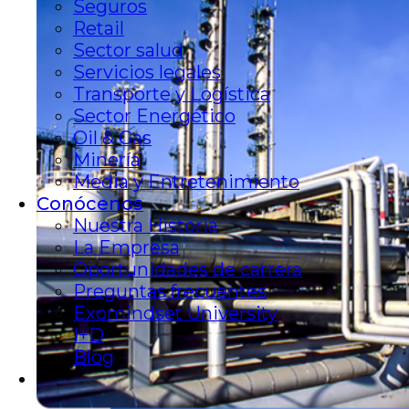
Seguros
Retail
Sector salud
Servicios legales
Transporte y Logística
Sector Energético
Oil & Gas
Minería
Media y Entretenimiento
Conócenos
Nuestra Historia
La Empresa
Oportunidades de carrera
Preguntas frecuentes
Exomindset University
I+D
Blog