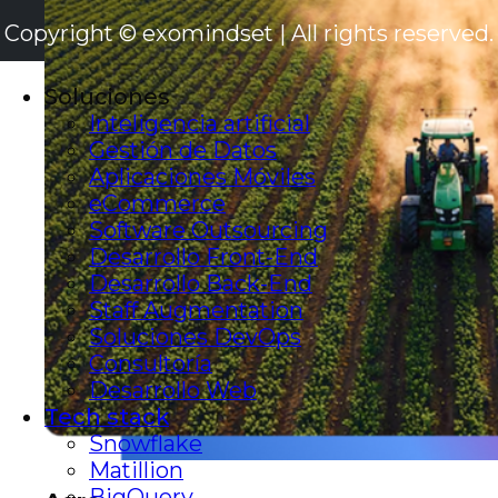
Copyright © exomindset | All rights reserved.
Soluciones
Inteligencia artificial
Gestión de Datos
Aplicaciones Móviles
eCommerce
Software Outsourcing
Desarrollo Front-End
Desarrollo Back-End
Staff Augmentation
Soluciones DevOps
Consultoría
Desarrollo Web
Tech stack
Snowflake
Matillion
BigQuery