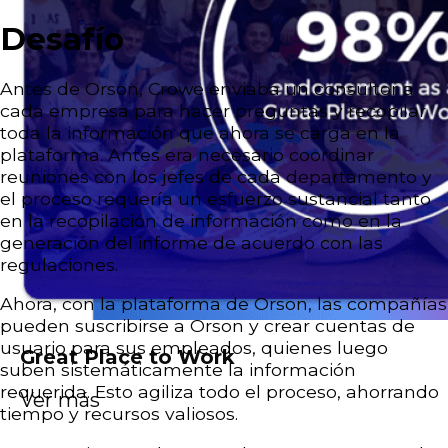
Desafío
Antes de Orson, Crowe enviaba un consultor a
cada empresa para hacer preguntas y recopilar
toda la información que ahora se carga en la
plataforma. Antes era necesario coordinar
reuniones con los jefes de cada departamento y
el proceso requería un esfuerzo sustancial tanto
en la recopilación de información como en la
generación del informe de acuerdo con las
regulaciones.
Ahora, con la plataforma de Orson, las compañías
pueden suscribirse a Orson y crear cuentas de
usuario para sus empleados, quienes luego
Great Place to Work
suben sistemáticamente la información
requerida. Esto agiliza todo el proceso, ahorrando
Ver más
tiempo y recursos valiosos.