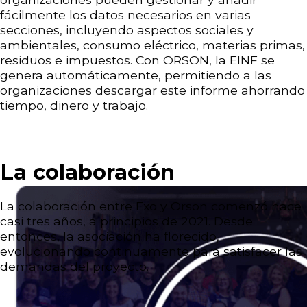
fácilmente los datos necesarios en varias
secciones, incluyendo aspectos sociales y
ambientales, consumo eléctrico, materias primas,
residuos e impuestos. Con ORSON, la EINF se
genera automáticamente, permitiendo a las
organizaciones descargar este informe ahorrando
tiempo, dinero y trabajo.
La colaboración
La colaboración entre Exo y Orson comenzó hace
casi tres años, a principios de 2021. Desde
entonces, la asociación ha florecido,
evolucionando continuamente para satisfacer las
demandas del proyecto.